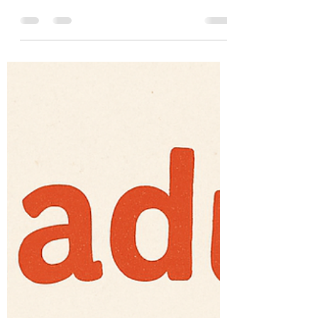
Die Informationsveranstaltungen sind sehr
gut besucht, deswegen können wir leider
keine Anmeldungen mehr für den Abend am
11.2.26 annehmen! Bei Interesse an einem
Krippenplatz besucht uns doch gern zum Tag
der Offenen Tür am 25.2.26! Ab 15 Uhr
öffnen wir unsere Türen, damit ihr durch die
Einrichtung schnuppern könnt! Für Fragen
rund um Betreuung und Konzept stehen wir
jederzeit bereit :)