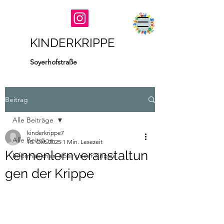
KINDERKRIPPE
Soyerhofstraße
Beitrag
Alle Beiträge
kinderkrippe7
Alle Beiträge
10. Okt. 2025
1 Min. Lesezeit
Kennenlernveranstaltun
Informationen über unser Krippe
gen der Krippe